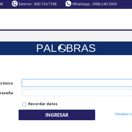
98
Exterior:
800 734 7768
WhatsApp:
(998) 240 2939
trónico
raseña
Recordar datos
INGRESAR
Olvidaste 